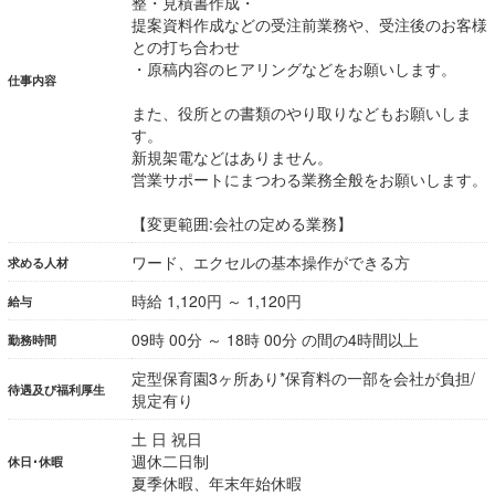
整・見積書作成・
提案資料作成などの受注前業務や、受注後のお客様
との打ち合わせ
・原稿内容のヒアリングなどをお願いします。
仕事内容
また、役所との書類のやり取りなどもお願いしま
す。
新規架電などはありません。
営業サポートにまつわる業務全般をお願いします。
【変更範囲:会社の定める業務】
ワード、エクセルの基本操作ができる方
求める人材
時給 1,120円 ～ 1,120円
給与
09時 00分 ～ 18時 00分 の間の4時間以上
勤務時間
定型保育園3ヶ所あり*保育料の一部を会社が負担/
待遇及び福利厚生
規定有り
土 日 祝日
週休二日制
休日･休暇
夏季休暇、年末年始休暇